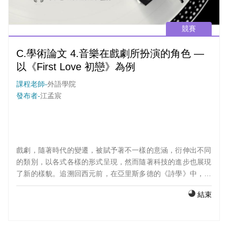
競賽
C.學術論文 4.音樂在戲劇所扮演的角色 —
以《First Love 初戀》為例
課程老師-
外語學院
發布者-
江孟宸
戲劇，隨著時代的變遷，被賦予著不一樣的意涵，衍伸出不同
的類別，以各式各樣的形式呈現，然而隨著科技的進步也展現
了新的樣貌。追溯回西元前，在亞里斯多德的《詩學》中，明
確定義了悲劇的六大要素—情節、人物、措辭、思想、場面、
結束
音樂。其奠定了戲劇理論的雛型對後世具有重大的影響。 直至
今日，電視劇基本上都具有主題曲、插曲等音樂的配置。音樂
作為戲劇的一個標誌性的符號，不但在宣傳上能夠成為一大記