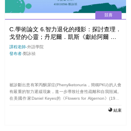
競賽
C.學術論文 6.智力退化的殘影：探討查理．
戈登的心靈；丹尼爾．凱斯《獻給阿爾 吉
儂的花束》中主角的心理演變
課程老師-
外語學院
發布者-
鄭詠禎
被診斷出患有苯丙酮尿症(Phenylketonuria，簡稱PKU)的人會
有嚴重的智力遲緩現象，進一步導致社會性疏離和自我毀滅。
在美國作家Daniel Keyes的《Flowers for Algernon》(1958)
中，小說中的科學家提出了一個未來性實驗，可以重建患者的
結束
神經系統，以提高其智力。實驗後，主角Charlie Gordon-歷史
上第一位人類實驗對象-發現生活更加難以管理，難以融入社
會。本論文透過並列主角在實驗前後的生活，並參考 Brent