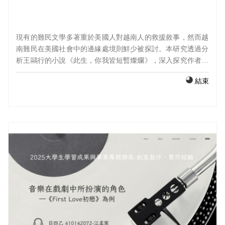
現有的難民文學多著重於美國人對越南人的救援敘事，然而越
南難民在美國社會中的邊緣處境則鮮少被探討。本研究透過分
析王鷗行的小說《此生，你我皆短暫燦爛》，深入探究作者以
自白式敘事手法呈現的生命歷程。論文首先探討白人異性戀中
結束
心主義與美式男子氣概的概念內涵，其次剖析越戰對王鷗行的
家庭所造成的創傷記憶與經驗，最後聚焦於作者採用的寫實敘
事手法。作為各種形式歧視的受害者，作者王鷗行通過自白式
敘事成功地探索了他在美國社會中作為難民和酷兒所面臨的疏
離感和羞恥感，越戰給他和家人帶來的創傷，以及他的戀人和
其他美國男性對他施加的白人男性特權和美式男子氣概。