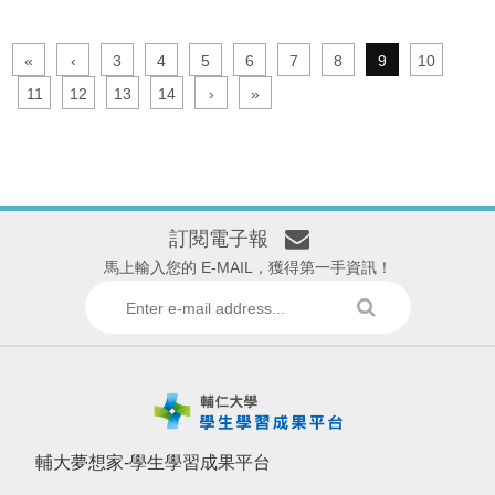
甚少接觸瑞士文化的親朋好友。
«
‹
3
4
5
6
7
8
9
10
11
12
13
14
›
»
訂閱電子報
馬上輸入您的 E-MAIL，獲得第一手資訊！
輔大夢想家-學生學習成果平台