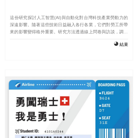
這份研究探討人工智慧(AI)與自動化對台灣科技產業勞動力的
深遠影響。隨著這些技術日益融入各行各業，它們對勞工所帶
來的影響變得格外重要。研究方法透過線上問卷與訪談，調查
台灣科技業員工對 AI 與自動化的認知、準備程度跟適應能
結束
力。分析結果揭示了員工的觀點、他們實際接觸與使用 AI 的
程度，以及影響他們看法的各種因素。研究發現，台灣科技業
的勞動力正在經歷一場深刻的轉變，也面臨將 AI 融入日常工
作的諸多挑戰。為了提升員工在 AI 和自動化時代的適應與進
修能力，產業領袖、教育者跟政策制定者需採取策略性行動，
強化訓練計畫並制定有效政策。