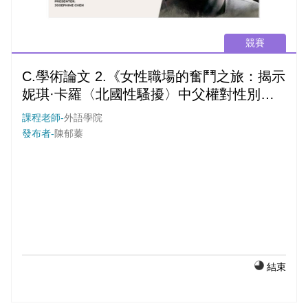
競賽
C.學術論文 2.《女性職場的奮鬥之旅：揭示
妮琪·卡羅〈北國性騷擾〉中父權對性別的
壓制》
課程老師-
外語學院
發布者-
陳郁蓁
結束