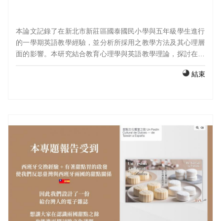
本論文記錄了在新北市新莊區國泰國民小學與五年級學生進行
的一學期英語教學經驗，並分析所採用之教學方法及其心理層
面的影響。本研究結合教育心理學與英語教學理論，探討在小
學ESL（English as a Second Language，以英語為第二語
結束
言）課堂中，如何有效應用聽說教學法、自然教學法與多元智
能理論等方法。透過對學期前後學生動機問卷的分析，研究發
現學生對英語學習的態度出現顯著正向轉變，具體表現為喜愛
英語課程的學生人數增加，以及對語言實用價值的認同提升。