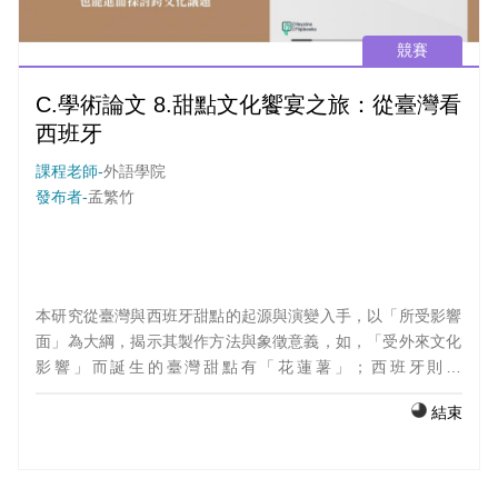
競賽
C.學術論文 8.甜點文化饗宴之旅：從臺灣看
西班牙
課程老師-
外語學院
發布者-
孟繁竹
本研究從臺灣與西班牙甜點的起源與演變入手，以「所受影響
面」為大綱，揭示其製作方法與象徵意義，如，「受外來文化
影響」而誕生的臺灣甜點有「花蓮薯」；西班牙則有
「Mazapán」。 我們也以此大綱探討兩國「下午茶文化」，
結束
了解其在社交功能、享用時段等差異，並分享我們對兩國甜點
文化的親身經驗。最後，討論甜點未來發展趨勢，特別是在跨
文化影響下的創新結合，並反思現代社會對甜點與下午茶的看
法。