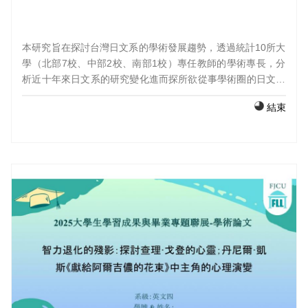
本研究旨在探討台灣日文系的學術發展趨勢，透過統計10所大
學（北部7校、中部2校、南部1校）專任教師的學術專長，分
析近十年來日文系的研究變化進而探所欲從事學術圈的日文系
畢業生們，未來可發展的研究領域。 透過本研究的分析，期望
結束
能夠幫助筆者自身以及未來有志於從事日語學術研究的畢業
生，更清楚地了解台灣日語研究的發展現況與趨勢，並提供具
體的研究方向參考。對於未來想申請日語相關研究所的學生而
言，這些趨勢可作為選擇研究領域的重要依據，也有助於評估
自身興趣與學術發展的契合度。