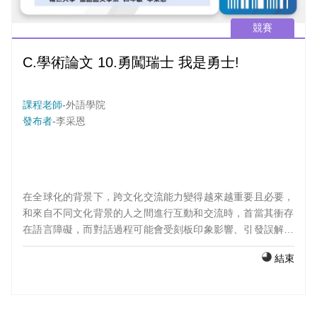
競賽
C.學術論文 10.勇闖瑞士 我是勇士!
課程老師-
外語學院
發布者-
李采恩
在全球化的背景下，跨文化交流能力變得越來越重要且必要，
和來自不同文化背景的人之間進行互動和交流時，首當其衝存
在語言障礙，而對話過程可能會受刻板印象影響、引發誤解和
衝突，獲取文化知識不僅能促進相互理解，還能更好地融入當
結束
地。 在旅行中，我訪問了幾位瑞士人，以獲得直接、真實且可
靠的回答，與當地人的訪談涵蓋了不同層面的問題：從文化、
政治、對德語區國家（DACH）的看法，到對台灣的認識，在
訪談過程中拍攝影片作為研究素材，並撰寫論文，以利分享給