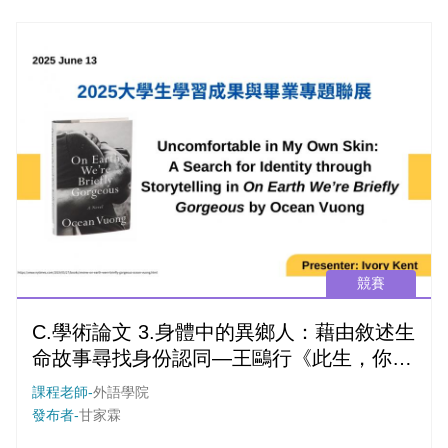
競賽
C.學術論文 3.身體中的異鄉人：藉由敘述生
命故事尋找身份認同—王鷗行《此生，你我
皆短暫燦爛》之探討
課程老師-
外語學院
發布者-
甘家霖