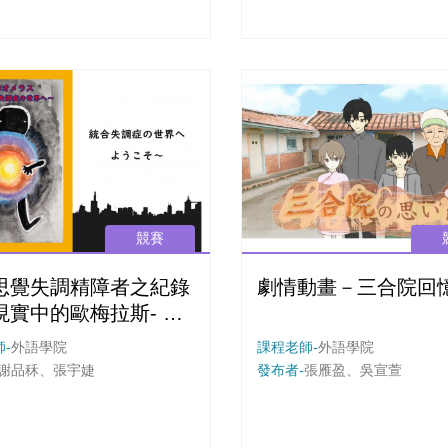
載體展現自己的思想。 本次經過考慮故
事內容到繪圖，從內文的寫作
等，我完成了原創的繪本。 今後的課題
將會是繼續研究怎麼樣的繪本
成年人有所感觸。
競賽
思覺失調精障者之紀錄
劇情動畫－三合院回
現實中的歐梅拉斯- 走
覺失調症的世界》
-
外語學院
課程老師-
外語學院
謝品秝、張宇婕
發布者-
張雁盈、吳宣萱