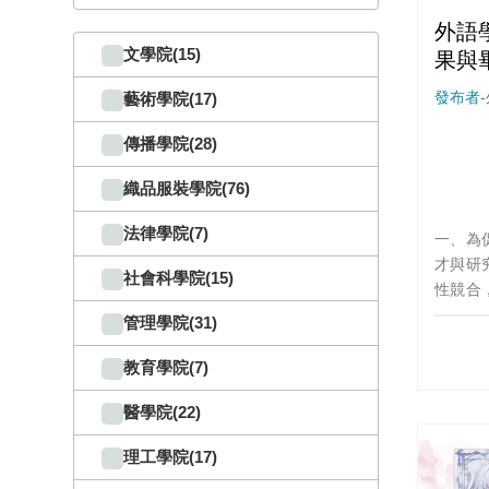
外語
文學院(15)
果與
作、
發布者-
藝術學院(17)
傳播學院(28)
織品服裝學院(76)
法律學院(7)
一、為
才與研
社會科學院(15)
性競合
題聯展(附
管理學院(31)
學年度
通過辦理。 二、「202
教育學院(7)
果與畢
醫學院(22)
驗」入
111
理工學院(17)
12:0