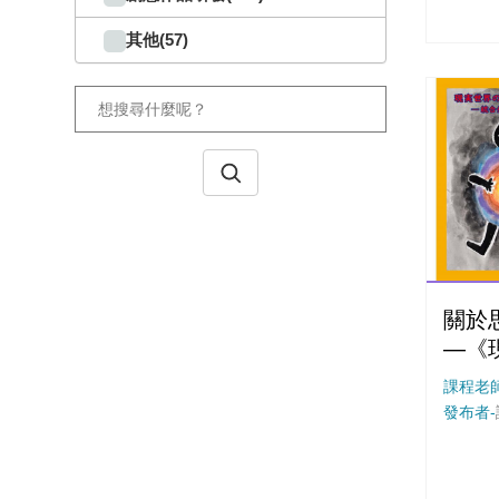
其他(57)
關於
—《
進思
課程老師
發布者-