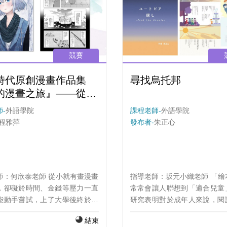
大樓舉行。
競賽
時代原創漫畫作品集
尋找烏托邦
的漫畫之旅』——從零
學漫畫
-
外語學院
課程老師-
外語學院
程雅萍
發布者-
朱正心
師：何欣泰老師 從小就有畫漫畫
指導老師：坂元小織老師 「繪本」一詞
，卻礙於時間、金錢等壓力一直
常常會讓人聯想到「適合兒童
能動手嘗試，上了大學後終於有
研究表明對於成年人來說，閱
備，運用Clip Studio Paint這
會帶來正面影響。因此，我決
結束
，從零開始磨練畫漫畫的技術。
自完成一本繪本，目標是以「