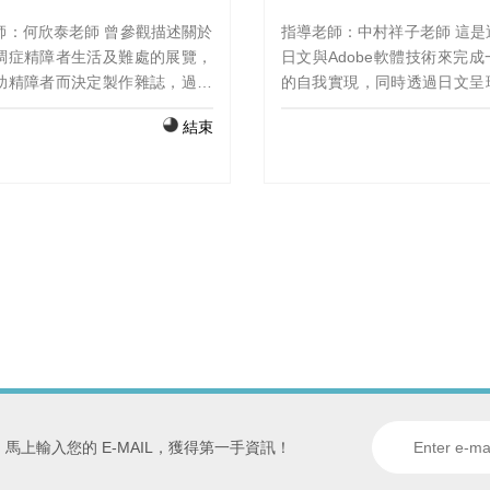
師：何欣泰老師 曾參觀描述關於
指導老師：中村祥子老師 這是
調症精障者生活及難處的展覽，
日文與Adobe軟體技術來完
助精障者而決定製作雜誌，過程
的自我實現，同時透過日文呈
了解思覺失調症，也透過採訪思
外擴展台灣的特色文化。我們
結束
症精障者，更加理解他們的生活
動畫製作以及配音上下了許多
的難題，深刻體會到同理心及換
中理解了製作一項動畫作品
的重要性。
力，另外也學習到當技術能力
品規劃時，要如何採取解決手
馬上輸入您的 E-MAIL，獲得第一手資訊！