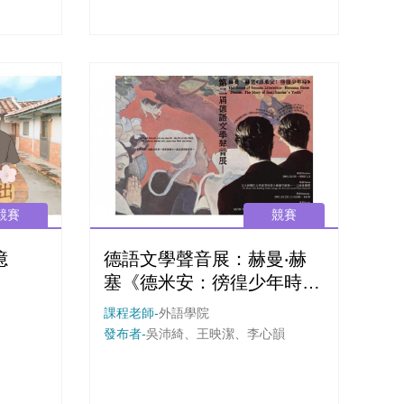
網路問卷調查，收集聽眾的意見，了解
到編輯等
這次配樂製作的優缺。
才能更讓
競賽
競賽
憶
德語文學聲音展：赫曼‧赫
塞《德米安：徬徨少年時》
（平面設計組）
課程老師-
外語學院
發布者-
吳沛綺、王映潔、李心韻