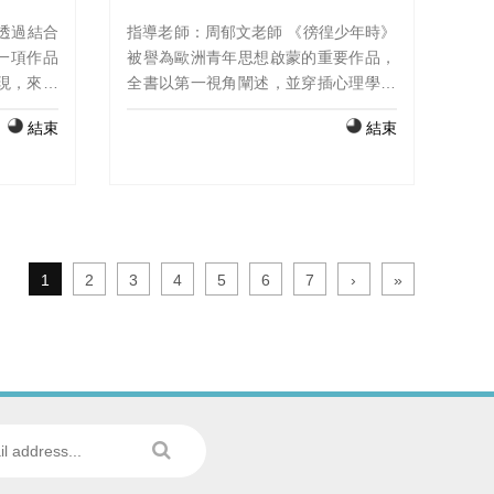
透過結合
指導老師：周郁文老師 《徬徨少年時》
成一項作品
被譽為歐洲青年思想啟蒙的重要作品，
現，來向
全書以第一視角闡述，並穿插心理學論
在腳本、
證，讓讀者彷彿置身其中。本屆聲音展
結束
結束
功夫，從
帶您一同探討，這到底是覺醒的過程，
所需的努
抑或是迷途的故事⋯ 『鳥要掙脫出殼，
跟不上作
蛋就是世界。人要誕生於世上，就得摧
段。
毀這個世界。』——德米安
1
2
3
4
5
6
7
›
»