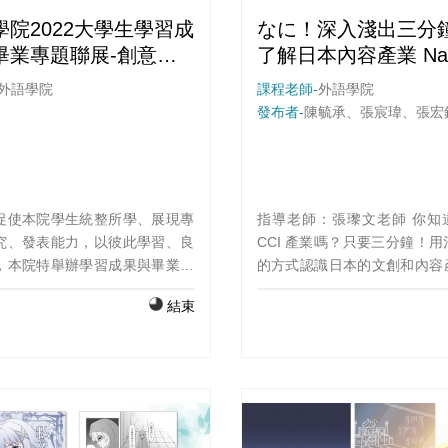
學院2022大學生學習成
なに！深入淺出三分
畢業專題聯展-創意製
了解日本內容產業 Nani
實作經驗
Three-Minute Introdu
外語學院
課程老師-
外語學院
to Content Industry i
發布者-
陳毓承、張宸瑋、張宏
Japan
促使本院學生統整所學、展現專
指導老師：張瓈文老師 你知
究、發表能力，以彼此學習、良
CCI 產業嗎？只要三分鐘！
，本院特舉辦學習成果與畢業專
的方式認識日本的文創和內容
件一)，依據111.08.23. 111
製作旨在探討當紅的內容產業
結束
第1學期外語學院主管會議討論
發展和興衰，以趣味十足的動
2大學生學習成
心設計的劇情和對白，利用角
業專題聯展-創意製作、實作經
情節推進，以寓教於樂的方式
圍者發表、頒獎典禮，時間訂於
紹該產業的特色及未來的可能
年11月30日(三)，中午
0~15:30，假輔仁大學外語學院德