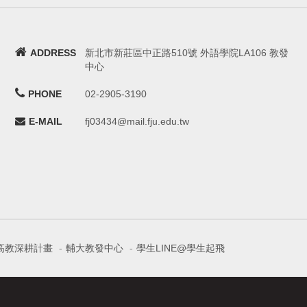
ADDRESS
新北市新莊區中正路510號 外語學院LA106 教發
中心
PHONE
02-2905-3190
E-MAIL
fj03434@mail.fju.edu.tw
高教深耕計畫
-
輔大教發中心
-
學生LINE@學生起飛