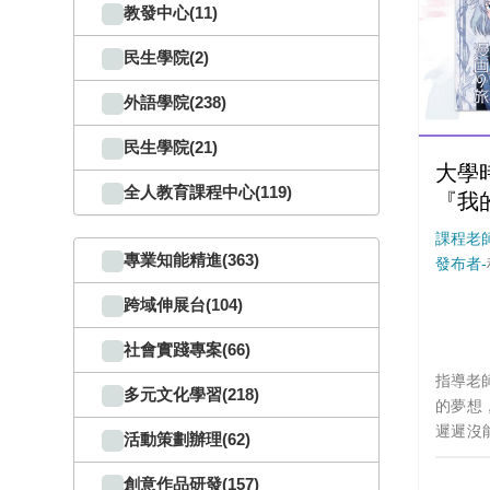
芳外語
教發中心(11)
民生學院(2)
外語學院(238)
民生學院(21)
大學
全人教育課程中心(119)
『我
開始
課程老師
專業知能精進(363)
發布者-
跨域伸展台(104)
社會實踐專案(66)
指導老
多元文化學習(218)
的夢想
遲遲沒
活動策劃辦理(62)
機會買齊設
套軟體
創意作品研發(157)