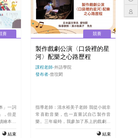
址古蹟與臺灣土地連結的興趣。此作品
除了需實地到淡水參訪和拍攝，更要確
定歷史資訊的真實性，並中立、客觀地
將資訊傳達，不僅訓練口語表達和歷史
文化理解，也同時培養獨立思考的能
競賽
競賽
力，而這也是我們需要更精進的地方。
製作戲劇公演〈口袋裡的星
河〉配樂之心路歷程
課程老師-
外語學院
發布者-
曾玟閎
指導老師：清水裕美子老師 我從小就非
」，但是
常喜歡音樂，也一直嘗試自己製作音
讀繪本也
樂。三年級時，我參加了系上的戲劇公
定嘗試親
演，為本次的演出製作一系列的配樂。
結束
結束
繪本」為
不料疫情肆虐，公演取消。但我仍透過