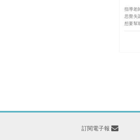
指導老
思覺失
想要幫
中深入
覺失調
和面對
位思考
訂閱電子報