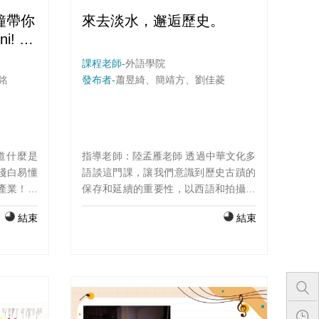
鐘帶你
來去淡水，邂逅歷史。
! A
ction
課程老師-
外語學院
n
銘
發布者-
蕭昱綺、簡靖方、劉佳菱
道什麼是
指導老師：陸孟雁老師 透過中華文化多
用淺白易懂
語談這門課，讓我們意識到歷史古蹟的
產業！本
保存和延續的重要性，以西語和拍攝剪
在日本的
輯所學，製作出介紹淡水歷史文化的導
結束
結束
畫搭配精
覽影片。更深入地去了解在淡水曾歷經
色互動和
的事件及其背後的原因、經過和意義，
向觀眾介
衍伸出的各式文化建築和遺跡。我們希
性。
望藉由實際製作影片，能夠深切體悟到
歷史的珍貴之處及意識其價值並賦予新
的文化意義，也希望激發出對於歷史遺