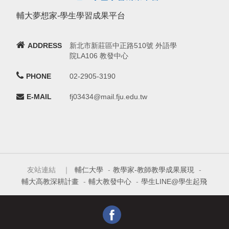
輔大夢想家-學生學習成果平台
ADDRESS
新北市新莊區中正路510號 外語學
院LA106 教發中心
PHONE
02-2905-3190
E-MAIL
fj03434@mail.fju.edu.tw
友站連結 ｜
輔仁大學
-
教學家-教師教學成果展現
-
輔大高教深耕計畫
-
輔大教發中心
-
學生LINE@學生起飛