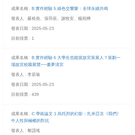
B.實作經驗 5.綠色交響樂：全球永續共鳴
嚴裕堯、張羽辰、謝牧安、楊宛樺
2025-05-23
1
B.實作經驗 6.大學生也能當故宮策展人？策劃一
場故宮校園展覽──畫夢清宮
李若瑜
2025-05-23
439
C.學術論文 1.烏托邦的幻影：扎米亞京《我們》
中人性與極權的對抗
黎譿瑤