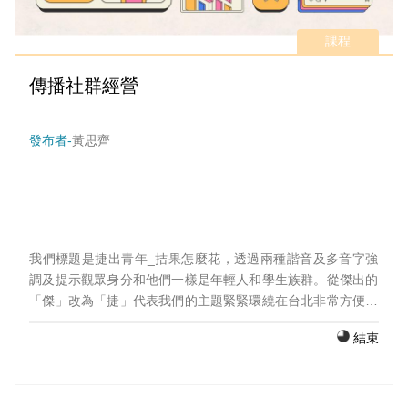
課程
傳播社群經營
發布者-
黃思齊
我們標題是捷出青年_拮果怎麼花，透過兩種諧音及多音字強
調及提示觀眾身分和他們一樣是年輕人和學生族群。從傑出的
「傑」改為「捷」代表我們的主題緊緊環繞在台北非常方便的
大眾運輸，捷運上面。而拮果怎麼花的「結」改為「拮」這個
結束
字代表了當代大學生、小資族，生活上必須先思考如何將有限
的金錢，發揮無限的價值，因此我們主要的市場會在這類的人
上面。