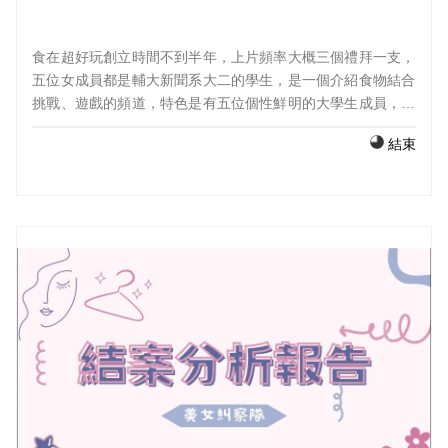
食在超好玩創立時間不到半年，上片頻率大概三個禮拜一支，
五位女成員都是輔大新聞系大二的學生，是一個介紹食物結合
挑戰、遊戲的頻道，特色是有五位個性鮮明的大學生成員，以
自己的方式介紹美食。我們將這個社群定位為給年輕族群觀看
結束
的頻道，特別針對跟成員年齡相仿的學生，可以在休息、吃飯
時間輕鬆觀看的下飯影片。