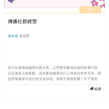
課程
傳播社群經營
發布者-
黃思齊
現今社會潮流趨勢日新月異，人們更加重視自身的穿著打扮，
以及妝容上的搭配，這些看似隨著自己心情喜好有所不同，卻
也伴隨著當今流行的文化特色。穿搭不僅會影響一天下來的心
情，也能更近一步地透過這個方式，觀察或猜測人們的性格特
結束
色。我們設立美女糾察隊這個頻道，就是希望大家可以透過我
們的影片，可以讓大眾更了解時下流行趨勢，以及一些經典款
單品的穿搭技巧，透過各項單品去了解他背後的歷史及文化。