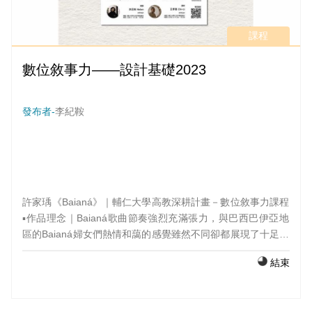
課程
數位敘事力——設計基礎2023
發布者-
李紀鞍
許家瑀《Baianá》｜輔仁大學高教深耕計畫－數位敘事力課程
▪️作品理念｜Baianá歌曲節奏強烈充滿張力，與巴西巴伊亞地
區的Baianá婦女們熱情和藹的感覺雖然不同卻都展現了十足的
生命力。以Baianá婦女的傳統服飾中鮮明的顏色創作幾何圖騰
結束
與動畫，搭配歌曲的節奏凸顯色彩。 ▪️配樂｜Baianá ▪️指導老
師｜林怡慈 ▪️班級｜設計基礎2023 ＃輔仁大學＃高教深耕計畫
＃數位敘事力課程