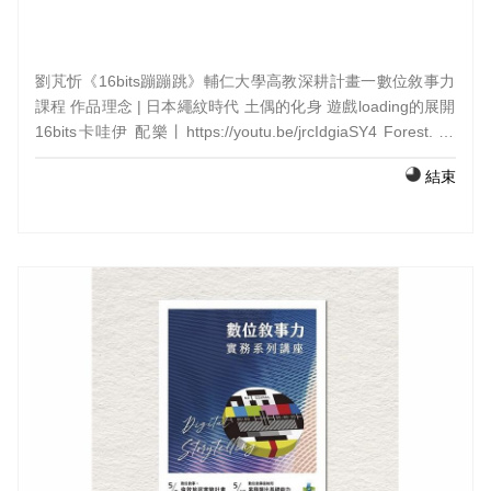
劉芃忻《16bits蹦蹦跳》輔仁大學高教深耕計畫一數位敘事力
課程 作品理念 | 日本繩紋時代 土偶的化身 遊戲loading的展開
16bits卡哇伊 配樂丨https://youtu.be/jrcIdgiaSY4 Forest. by
Eriko Imura 指導老師 | 林怡慈 班級｜織品設計2023
結束