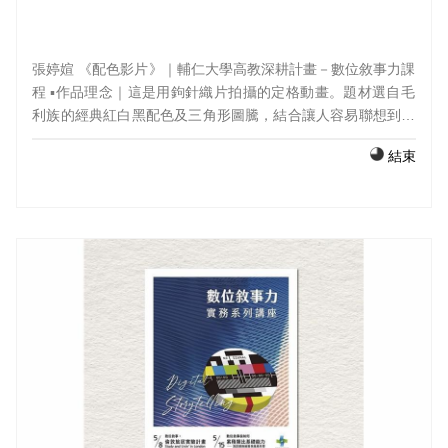
張婷媗 《配色影片》｜輔仁大學高教深耕計畫－數位敘事力課
程 ▪️作品理念｜這是用鉤針織片拍攝的定格動畫。題材選自毛
利族的經典紅白黑配色及三角形圖騰，結合讓人容易聯想到海
洋民族的波浪造型及大海的顏色。 ▪️配樂｜自己用
結束
GarageBand做的 ▪️指導老師｜林怡慈 ▪️班級｜ 設計基礎2023
#輔仁大學#高教深耕計畫#數位敘事力課程