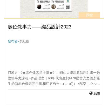
課程
數位敘事力——織品設計2023
發布者-
李紀鞍
何湘尹 《★赤色像素黑手黨★》丨輔仁大學高教深耕計畫一數
位敍事力課程 ▪️作品理念｜60年代出生於M78星雲光之國所產
生的新赤色像素黑手黨和紅唇秀吉～(ニ u°)） ▪️配樂｜ウルト
ラマンの歌 ▪️指導老師｜林怡慈 ▪️班級｜纖品設計2023 #輔仁
結束
大學#高教深耕計畫#數位叙事力課程