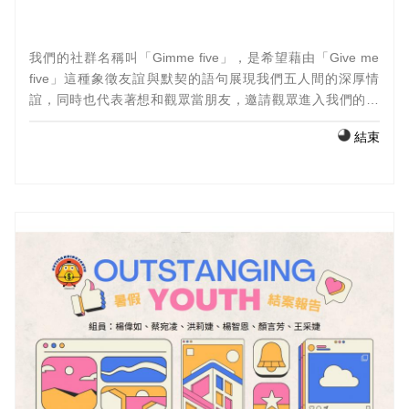
我們的社群名稱叫「Gimme five」，是希望藉由「Give me
five」這種象徵友誼與默契的語句展現我們五人間的深厚情
誼，同時也代表著想和觀眾當朋友，邀請觀眾進入我們的世
界。因為五位小組成員皆喜歡KPOP，所以我們將社群定位在
結束
韓國流行文化相關的企劃內容，融入KPOP的相關知識、遊
戲，以及舞蹈等等......，增加影片豐富度與受眾類型。