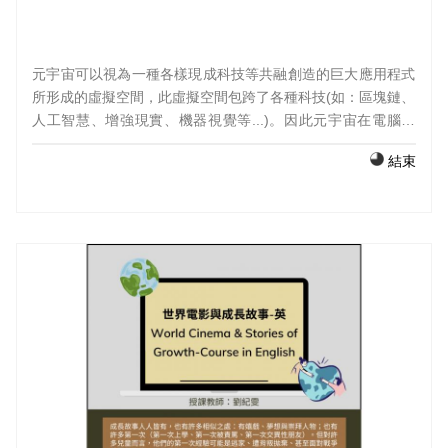
元宇宙可以視為一種各樣現成科技等共融創造的巨大應用程式
所形成的虛擬空間，此虛擬空間包跨了各種科技(如：區塊鏈、
人工智慧、增強現實、機器視覺等...)。因此元宇宙在電腦遊
戲、商業、教育、零售和房地產領域都有相當的潛力。 本課程
結束
希望從動漫與遊戲的概念切入元宇宙的範疇，從自己的
(Avatar)繪製與服飾設計相結合，使學生能夠初步探索元宇宙
的基本概念，讓學生在未來的職場上能續被元宇宙相關產業的
基本設計能力。