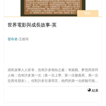
課程
世界電影與成長故事-英
發布者-
王維筠
成長故事人人皆有，也有許多相似之處：有嬉戲、夢想與崇拜
人物；也有許多第一次（第一次上學、第一次被責罵、第一次
交異性朋友）。但對許多兒童而言，他們的第一次經驗可能是
逃家、遭背叛拋棄、甚至面對戰爭殺戮與性侵。世界電影與後
結束
殖民文學往往生動又深入地呈現這些處於不同文化與社會中兒
童的成長故事，可以讓我們透過閱讀、觀影與分析超越刻板印
象，進入他／她們的世界，因而更加瞭解這些兒童，對他／她