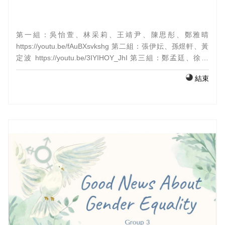
第一組：吳怡萱、林采莉、王靖尹、陳思彤、鄭雅晴
https://youtu.be/fAuBXsvkshg 第二組：張伊妘、孫煜軒、黃
定波 https://youtu.be/3IYIHOY_JhI 第三組：鄭孟廷、徐軾
昂、蔡旻佑、林柏諭 https://youtu.be/zsRgFHuGChk 第四
結束
組：陳冠廷、邱詠恩、許嘉玲、廖堅富
https://youtu.be/YWrFvsj9hV0 第五組：江芊霈、洪菉攸
https://youtu.be/-F-oUnsCrPM