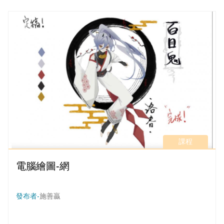
課程
電腦繪圖-網
發布者-
施善贏