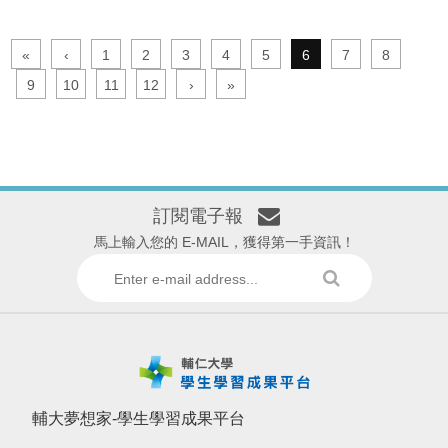
«
‹
1
2
3
4
5
6
7
8
9
10
11
12
›
»
訂閱電子報
馬上輸入您的 E-MAIL，獲得第一手資訊！
輔大夢想家-學生學習成果平台