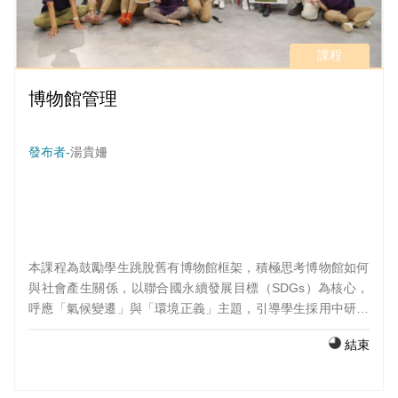
課程
博物館管理
發布者-
湯貴姍
本課程為鼓勵學生跳脫舊有博物館框架，積極思考博物館如何
與社會產生關係，以聯合國永續發展目標（SDGs）為核心，
呼應「氣候變遷」與「環境正義」主題，引導學生採用中研院
數位文化中心之線上藏品，於開放博物館（Open Museum）
結束
平台進行線上策展，結合博物館管理與經營管理理論，最終於
期末完成「博物語——關於地球的四個提案」成果發表，共推
出四檔線上展覽。此外，成果發表當日特邀清「知了劇團」進