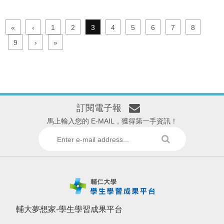
«
‹
1
2
3
4
5
6
7
8
9
›
»
訂閱電子報
馬上輸入您的 E-MAIL，獲得第一手資訊！
輔大夢想家-學生學習成果平台