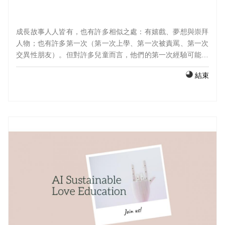
成長故事人人皆有，也有許多相似之處：有嬉戲、夢想與崇拜
人物；也有許多第一次（第一次上學、第一次被責罵、第一次
交異性朋友）。但對許多兒童而言，他們的第一次經驗可能是
逃家、遭背叛拋棄、甚至面對戰爭殺戮與性侵。世界電影與後
結束
殖民文學往往生動又深入地呈現這些處於不同文化與社會中兒
童的成長故事，可以讓我們透過閱讀、觀影與分析超越刻板印
象，進入他／她們的世界，因而更加瞭解這些兒童，對他／她
們產生同理心（而非同情心）。