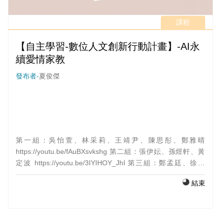
課程
【自主學習-數位人文創新行動計畫】-AI永
續愛情家教
發布者-
夏俊傑
第一組：吳怡萱、林采莉、王靖尹、陳思彤、鄭雅晴
https://youtu.be/fAuBXsvkshg 第二組：張伊妘、孫煜軒、黃
定波 https://youtu.be/3IYIHOY_JhI 第三組：鄭孟廷、徐軾
昂、蔡旻佑、林柏諭 https://youtu.be/zsRgFHuGChk 第四
結束
組：陳冠廷、邱詠恩、許嘉玲、廖堅富
https://youtu.be/YWrFvsj9hV0 第五組：江芊霈、洪菉攸
https://youtu.be/-F-oUnsCrPM