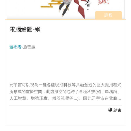
課程
電腦繪圖-網
發布者-
施善贏
元宇宙可以視為一種各樣現成科技等共融創造的巨大應用程式
所形成的虛擬空間，此虛擬空間包跨了各種科技(如：區塊鏈、
人工智慧、增強現實、機器視覺等...)。因此元宇宙在電腦遊
戲、商業、教育、零售和房地產領域都有相當的潛力。 本課程
結束
希望從動漫與遊戲的概念切入元宇宙的範疇，從自己的
(Avatar)繪製與服飾設計相結合，使學生能夠初步探索元宇宙
的基本概念，讓學生在未來的職場上能續被元宇宙相關產業的