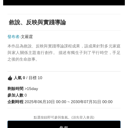
敘說、反映與實踐導論
發布者-
文嚴霆
本作品為敘說、反映與實踐導論課程成果，該成果針對多元家庭
與家人關係主題進行創作。 描述有獨生子到了平行時空，手足
之後的生命故事。
人氣
0
/ 目標 10
剩餘時間
>15day
參加人數
0
企劃時程
2025年06月10日 00:00 ~ 2030年07月31日 00:00
點選按鈕即可參與集氣。(須先
登入會員
)