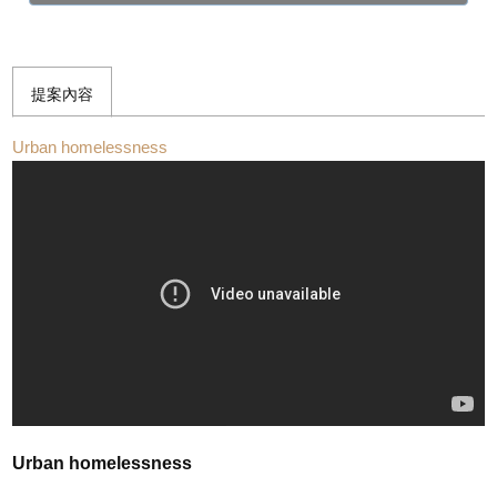
提案內容
Urban homelessness
Urban homelessness