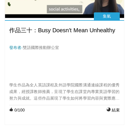
集氣
作品三十：Busy Doesn’t Mean Unhealthy
發布者-
雙語國際推動辦公室
學生作品為全人英語課程及外語學院國際溝通連線課程的優秀
成果，經授課教師推薦，呈現了學生在課堂內專業英語學習的
努力與成就。這些作品展現了學生如何將學習內容與實際應用
結合，並透過創意與表達呈現出他們的學習成果。 課程：外國
0
/100
結束
語文(初級英文)；組員：游欣菲、蘇俐穎、賴芊甯、周珈柔