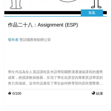
集氣
作品二十八：Assignment (ESP)
發布者-
雙語國際推動辦公室
學生作品為全人英語課程及外語學院國際溝通連線課程的優秀
成果，經授課教師推薦，呈現了學生在課堂內專業英語學習的
努力與成就。這些作品展現了學生如何將學習內容與實際應用
結合，並透過創意與表達呈現出他們的學習成果。 課程：大二
0
/100
結束
英文