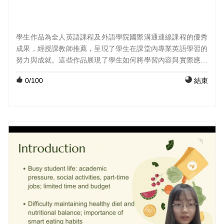
學生作品為全人英語課程及外語學院國際溝通連線課程的優秀
成果，經授課教師推薦，呈現了學生在課堂內專業英語學習的
努力與成就。這些作品展現了學生如何將學習內容與實際應用
結合，並透過創意與表達呈現出他們的學習成果。 課程：初級
0
/100
結束
英文；組員：李羽昕、孫苡晴