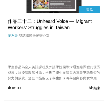
集氣
作品二十二：Unheard Voice — Migrant
Workers’ Struggles in Taiwan
發布者-
雙語國際推動辦公室
學生作品為全人英語課程及外語學院國際溝通連線課程的優秀
成果，經授課教師推薦，呈現了學生在課堂內專業英語學習的
努力與成就。這些作品展現了學生如何將學習內容與實際應用
結合，並透過創意與表達呈現出他們的學習成果。 課程：外國
0
/100
結束
語文(中級英文)；組員：鄭佳佩、陳巧恩、陳又頡、廖晨芸