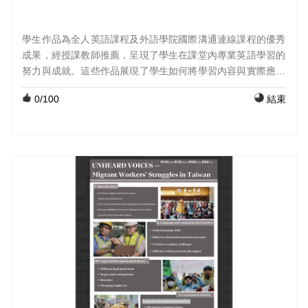
學生作品為全人英語課程及外語學院國際溝通連線課程的優秀
成果，經授課教師推薦，呈現了學生在課堂內專業英語學習的
努力與成就。這些作品展現了學生如何將學習內容與實際應用
結合，並透過創意與表達呈現出他們的學習成果。 課程外國語
0
/100
結束
文(中級英文)；組員：丁容盈、林芷君、徐韻婷、王櫰焄、黃
紹綸