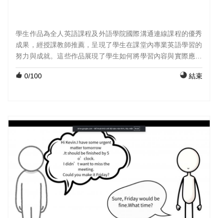
學生作品為全人英語課程及外語學院國際溝通連線課程的優秀
成果，經授課教師推薦，呈現了學生在課堂內專業英語學習的
努力與成就。這些作品展現了學生如何將學習內容與實際應用
結合，並透過創意與表達呈現出他們的學習成果。 課程：外國
0
/100
結束
語文(初級英文)，組員：黃思涵, 邱士紘, 吳佳甯, 施惟馨