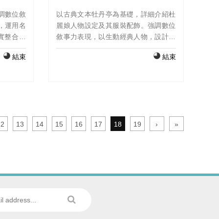
關注的焦點議題，並能突破其既有格
局，延伸開拓出另一番新境界。
調數位敘
以古典文本牡丹亭為基礎，詳細介紹杜
，運用名
麗娘人物設定及其服裝配飾。強調數位
虛實整合的
敘事力表現，以生動經典人物，設計人
的融合呈
物圖卡，製作小短片，運用eyejack app
結束
結束
影片連結：
軟體，虛實整合的沉浸式體驗，遊藝人
ch?
間。 eyejack 連結:
k的影片連結：
https://launch.eyejackapp.com/Artwork-
/Artwork-
cd68b09a-9bcc-4591-856c-
7c9ae361495c 人物卡YouTube短影片
連結： https://youtube.com/shorts/h4-
12
13
14
15
16
17
18
19
›
»
ZV-8K3N0?feature=share