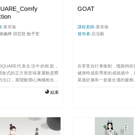
UARE_Comfy
GOAT
ction
-
黃帛瑜
課程老師-
黃帛瑜
陳姵樺 胡芸慈 鮑予萱
發布者-
呂泓毅
SQUARE代表生活中的框架，
在享受自行車衝刺，慢跑時的
o外開放式的正方形意味著運動是釋
健身時成長帶來的成就感中，
的出口，期望敞開心胸擁抱生活
莫過於擁有一套最合適的服飾。
種可能性，穿上我們品牌的服
致力於讓購買我們產品的消費
結束
受舒適自在、不受侷限。Comfy
我們的衣服是他買過的衣服之
用低調柔和的色彩，提升視覺上
一件， 另一方面也讓消費者覺
感，並採用了最能代表我們品牌
套服裝運動時帶來的感覺是
 以方格為設計靈感, 拼湊出各式
的。
，為服裝整體增加些許輕鬆活潑
外，也讓消費者在運動中能以最