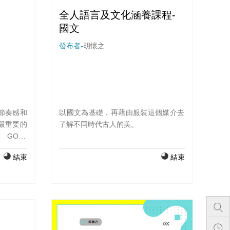
全人語言及文化涵養課程-
國文
發布者-
胡懷之
節奏感和
以國文為基礎，再藉由服裝這個媒介去
最重要的
了解不同時代古人的美。
 GOAT
者認為，
結束
結束
中最好的
得穿著這
前所未有