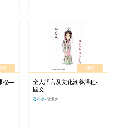
意與永續，建構一座當代時尚與創意的
對話橋樑，讓自然與人文共榮共享。同
時，培養學習者能從時尚與創意的角度
關心公共社會議題，為他人創造生活福
祉。 五個敘事主軸分別從不同的構面切
入：有探索中國傳統的「旗袍優雅
學」；尋找「台灣的時尚文化在哪
裡」；或是分析「20s、40s與當代平模
Pose文化」；又或探討當代的「攝影˙
改變」；甚至從環境永續的概念出發，
課程
課程
探索「古法造紙-紙的迷思」。儘管研究
生人數不多，且因Covid-19來擾，讓學
課程—
全人語言及文化涵養課程-
期時間稍有不足，導致製作完成的影帶
國文
最後在瀏覽人次上無法有足夠的時間讓
更多人觀看過，也是未來值得再進一步
發布者-
胡懷之
改善之處。惟，「敘事力」確實是一個
非常值得培養的能力素養，特別是從學
習觸角而言，可以明顯看見學習者透過
敘事力的培養，不僅能加深其所思考與