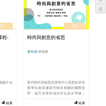
課程
課程
程-
時尚與創意的省思
發布者-
林辰靜
個媒介去
當代時尚與創意的課程中心思想在於培
養學生能具備當代時尚相關的國際視
野，提升未來跨域合作以及全球移動
力。課程設計從服裝、人與環境三個構
結束
結束
面切入，透過延伸探討時尚的文化、創