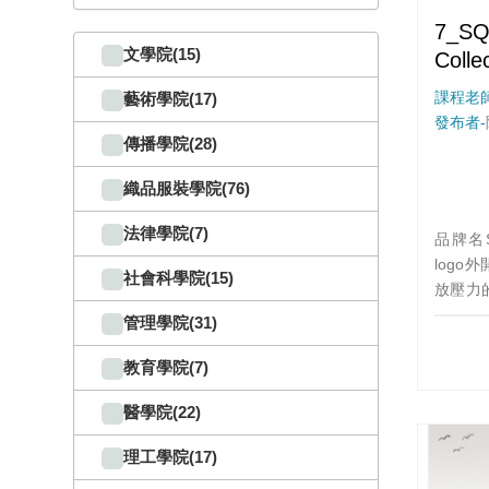
7_SQ
文學院(15)
Colle
課程老師
藝術學院(17)
發布者-
傳播學院(28)
織品服裝學院(76)
法律學院(7)
品牌名
log
社會科學院(15)
放壓力
中的各
管理學院(31)
飾，享
系列使
教育學院(7)
的舒適
醫學院(22)
的圖樣,
的花樣
理工學院(17)
的感覺