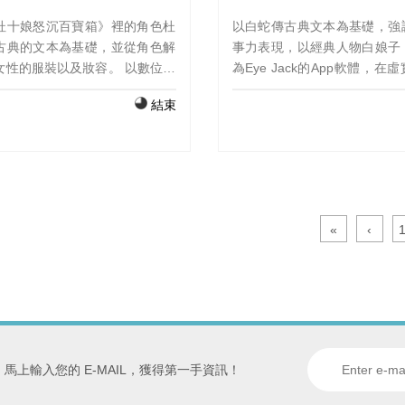
杜十娘怒沉百寶箱》裡的角色杜
以白蛇傳古典文本為基礎，強
古典的文本為基礎，並從角色解
事力表現，以經典人物白娘子
女性的服裝以及妝容。 以數位敘
為Eye Jack的App軟體，在
現,將經典人物動畫化,運用ＥＹ
沉浸式體驗中，將古代與現實
結束
ＣＫ軟體，結合ＡＲ科技，提供
現於大眾面前。 YouTube
式體驗。 影片連結：
https://www.youtube.com/wat
/youtu.be/2Kf6guxJKe8
v=PeCAIcZrfjM Eye Jac
https://launch.eyejackapp.com
5bb7d438-6c68-417c-bc42-
98cb157a99ba
«
‹
馬上輸入您的 E-MAIL，獲得第一手資訊！