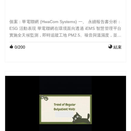
個案：華電聯網 (HwaCom Systems) 一、 永續報告書分析：
ESG 活動表現 華電聯網在環境面向透過 iEMS 智慧管理平台
實施全天候監測，即時追蹤工地 PM2.5、噪音與溫濕度，並透
過數據分析優化耗能，達成節能減碳目標 。在社會責任上，運
0
/200
結束
用 AI 影像辨識技術 自動偵測人員是否穿戴安全帽或誤入危險
區域，顯著降低職災風險並確保勞工安全 。在公司治理方面，
將 AIoT 解決方案具體錨定至 ESRS 國際指標（如氣候變遷與
社會勞工），利用數據化管理提升資訊透明度與合規性，展現
企業在技術應用上的永續深度與風險管控能力 。