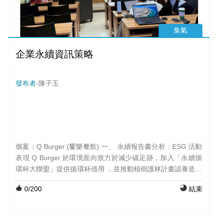
集氣
企業永續資訊策略
發布者-
陳子玉
個案：Q Burger (饗樂餐飲) 一、 永續報告書分析：ESG 活動
表現 Q Burger 於環境面向致力於減少碳足跡，加入「永續循
環杯大聯盟」提供循環杯借用 ，並推動植樹護林計畫認養造林
地 ，透過智慧物流系統優化配送路徑以降低運輸碳排 。在社
0
/200
結束
會責任上，強調「年輕人照顧年輕人」，發起「點數化愛」活
動將會員 APP 點數轉為弱勢團體捐款 ，並與科大合作公費實
習獎助學金以培育餐飲人才 。在公司治理方面，導入 SAP 系