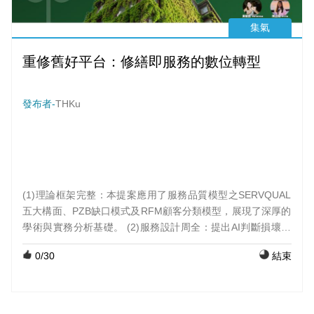
集氣
重修舊好平台：修繕即服務的數位轉型
發布者-
THKu
(1)理論框架完整：本提案應用了服務品質模型之SERVQUAL
五大構面、PZB缺口模式及RFM顧客分類模型，展現了深厚的
學術與實務分析基礎。 (2)服務設計周全：提出AI判斷損壞程
度、價格透明化及30天保固機制，有效解決了傳統修繕產業中
0
/30
結束
資訊不對稱與品質不穩定的痛點。 (3)視覺化工具應用：透過
人物誌、同理心地圖與顧客旅程地圖，清楚地勾勒出消費者從
焦慮到安心的情緒曲線。