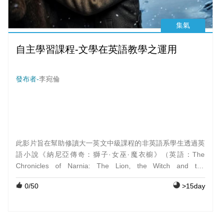
集氣
自主學習課程-文學在英語教學之運用
發布者-
李宛倫
此影片旨在幫助修讀大一英文中級課程的非英語系學生透過英
語小說《納尼亞傳奇：獅子·女巫·魔衣櫥》（英語：The
Chronicles of Narnia: The Lion, the Witch and the
Wardrobe）自主學習英文,影片內容圍繞在小說第一章,以圖片
0
/50
>15day
和動畫提供故事摘要,並加入單字和文法解說,當中並穿插了相
關問題讓觀看者做自我測驗,期能在影片的引導與輔助之下,引
發學生自行閱讀此英語小說的興趣與動力!