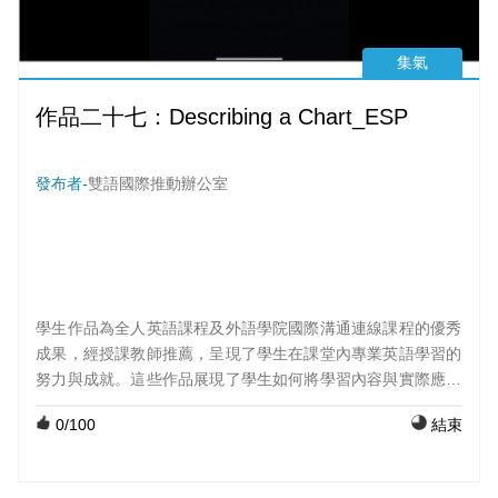
集氣
作品二十七：Describing a Chart_ESP
發布者-
雙語國際推動辦公室
學生作品為全人英語課程及外語學院國際溝通連線課程的優秀
成果，經授課教師推薦，呈現了學生在課堂內專業英語學習的
努力與成就。這些作品展現了學生如何將學習內容與實際應用
結合，並透過創意與表達呈現出他們的學習成果。 課程：大二
0
/100
結束
英文