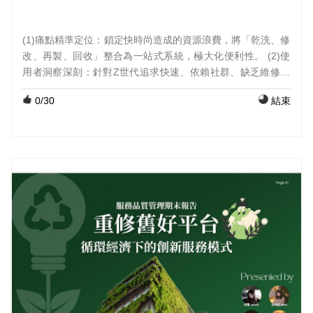
(1)痛點精準定位：鎖定快時尚造成的資源浪費，將「乾洗、修
改、再製、回收」整合為一站式系統，極大化便利性。 (2)使
用者洞察深刻：針對Z世代追求快速、依賴社群、缺乏維修動
機的特徵，提出被動式的解決方案，而非單純的環保教育。
0
/30
結束
(3)未來職涯連結：本專案延伸至行銷與企劃助理的實務應用，
展現了循環經濟概念在專業領域的落地可能性。