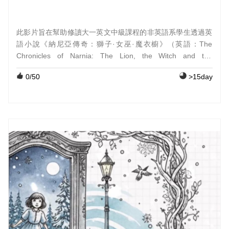
此影片旨在幫助修讀大一英文中級課程的非英語系學生透過英
語小說《納尼亞傳奇：獅子·女巫·魔衣櫥》（英語：The
Chronicles of Narnia: The Lion, the Witch and the
Wardrobe）自主學習英文,影片內容主要圍繞在小說第一章與
0
/50
>15day
第二章,先以圖片和文字提供作者與此系列小說的相關背景知
識,再以動畫輔助提供故事摘要,最後並加入單字解說和測驗題,
期能在此影片的引導與輔助之下,引發學生自行閱讀此英語小說
的興趣與動力!