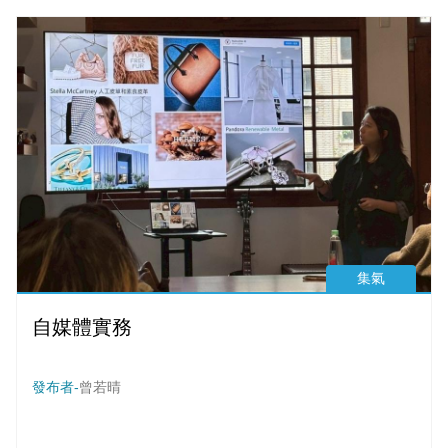
集氣
自媒體實務
發布者-
曾若晴